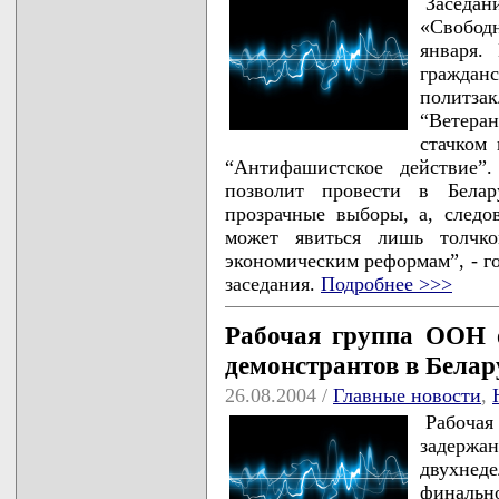
Заседа
«Свобод
января.
граждан
политза
“Ветера
стачком
“Антифашистское действие”
позволит провести в Белар
прозрачные выборы, а, следо
может явиться лишь толчк
экономическим реформам”, - го
заседания.
Подробнее >>>
Рабочая группа ООН 
демонстрантов в Белар
26.08.2004 /
Главные новости
,
Рабоч
задерж
двухнед
финальн