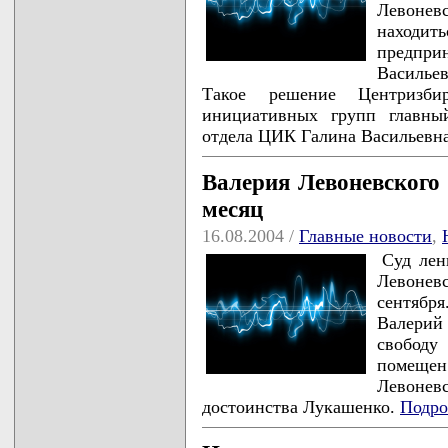
Левоне
находи
предпри
Василье
Такое решение Центризби
инициативных групп главный
отдела ЦИК Галина Васильевн
Валерия Левоневского
месяц
16.08.2004 /
Главные новости
,
Суд лен
Левоневс
сентябр
Валери
свободу
помеще
Левонев
достоинства Лукашенко.
Подро