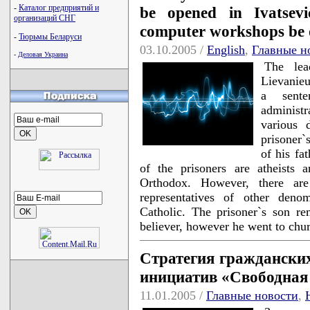
-
Каталог предприятий и
be opened in Ivatsev
организаций СНГ
computer workshops be o
-
Тюрьмы Беларуси
03.10.2005 /
English
,
Главные н
-
Деловая Украина
The lea
Lievanieu
a sente
administ
various 
prisoner`
of his fa
of the prisoners are atheists
Orthodox. However, there are
representatives of other denom
Catholic. The prisoner`s son re
believer, however he went to chu
Стратегия граждански
инициатив «Свободная
11.01.2005 /
Главные новости
,