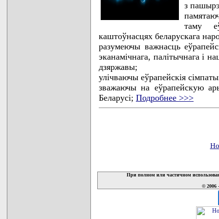
з пашырэ
памятаюч
таму е
каштоўнасцях беларускага наро
разумеючы важнасць еўрапейск
эканамічнага, палітычнага і на
дзяржавы;
улічваючы еўрапейскія сімпаты
зважаючы на еўрапейскую ар
Беларусі;
Подробнее >>>
Но
При полном или частичном использован
© 2006 