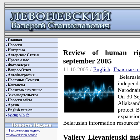
Главная
Новости
Интервью
Review of human righ
Авторские Статьи
september 2005
Пресса о нас
Фотогалерея
11.10.2005 /
English
,
Главные н
Вопрос-Ответ
Автобиография
Belarusia
Полезные Ссылки
independe
Контакты
Narodnaia
Политзаключенные
Законодательство
On 30 Sep
Новости сайта
Aliaksan
Архив
protect B
English version
by
eng
pl
lv
fr
expansio
Belarusian information resources
-
Таможенный кодекс
таможенного союза
Valiery Lievanieuski ins