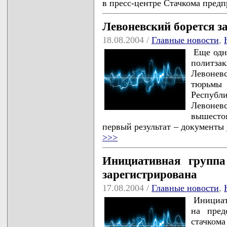
в пресс-центре Стачкома пред
Левоневский борется з
18.08.2004 /
Главные новости
,
Еще одн
политз
Левонев
тюрьмы
Республ
Левонев
вышесто
первый результат – документы
>>>
Инициативная группа
зарегистрирована
17.08.2004 /
Главные новости
,
Инициат
на пред
стачк