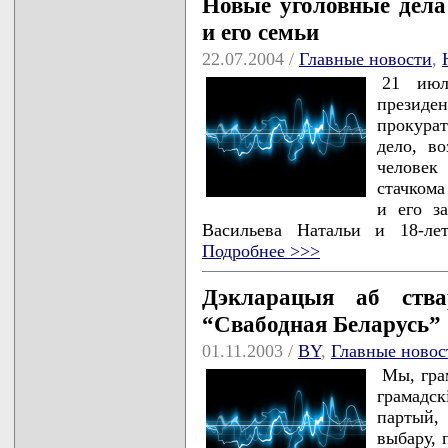
Новые уголовные дела
и его семьи
22.07.2004 /
Главные новости
,
21 июл
президе
прокурат
дело, в
человек
стачкома
и его з
Васильева Натальи и 18-ле
Подробнее >>>
Дэкларацыя аб ства
“Свабодная Беларусь” 
01.11.2003 /
BY
,
Главные новос
Мы, грам
грамадск
партый,
выбару, 