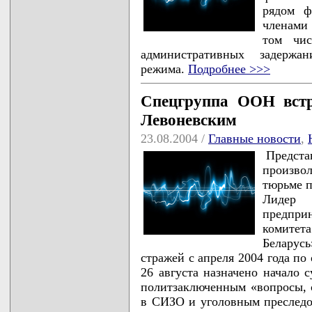
рядом ф
членами
том чис
административных задержа
режима.
Подробнее >>>
Спецгруппа ООН встр
Левоневским
23.08.2004 /
Главные новости
,
Предс
произвол
тюрьме п
Лидер 
предпр
комитет
Беларус
стражей с апреля 2004 года п
26 августа назначено начало 
политзаключенным «вопросы, 
в СИЗО и уголовным преследо