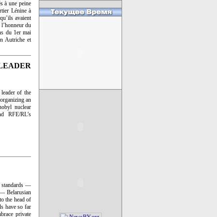
és à une peine
tier Lénine à
qu’ils avaient
e l’honneur du
ons du 1er mai
n Autriche et
LEADER
leader of the
 organizing an
nobyl nuclear
and RFE/RL’s
ng standards —
 — Belarusian
to the head of
ls have so far
brace private