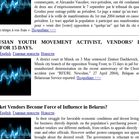
commerçants, et Alexandre Vassiliev, vice-président, ont été condamn
de deux ans d’emprisonnement le 7 septembre par le tribunal du quar
Grodno pour outrage public au président. Le juge a statué qu’un tract 
distribué à la veille de manifestations du 1er mai 2004 mettait en caus
président. Le tract appelait la population à participer aux manifestati
pour « venir dire [votre] opposition à “quelqu’un” qui fait du ski e
n temps à vos frais ».
Подробнее >>>
USIAN YOUTH MOVEMENT ACTIVIST, VENDORS’ 
FOR 15 DAYS.
English
,
Главные новости
,
Новости
A district court in Minsk on 3 May sentenced Zmitser Dashkevich, 
Minsk city branch of the opposition Young Front, to 15 days in jail for
unauthorized demonstration on the recent anniversary of the Chor
accident (see “RFE/RL Newsline,” 27 April 2004), Belapan 
Belarusian Service reported.
Подробнее >>>
et Vendors Become Force of Influence in Belarus?
English
,
Главные новости
,
Новости
In their struggle for favorable economic conditions and decent livi
for business directly depends on the population’s purchasing power
market vendors use different methods, from strikes to appeals directly 
state and other officials. However neither protest campaigns nor appea
brought about the desired result. The government is reluctant to em