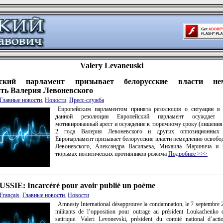
Valery Levaneuski
йский парламент призывает белорусские власти нем
ить Валерия Левоневского
Главные новости
,
Новости
,
Пресс-служба
Европейским парламентом принята резолюция о ситуации в 
данной резолюции Европейский парламент осуждает п
мотивированный арест и осуждение к тюремному сроку (лишения
2 года Валерия Левоневского и других оппозиционных а
Европарламент призывает белорусские власти немедленно освобо
Левоневского, Александра Васильева, Михаила Маринича и 
тюрьмах политических противников режима
Подробнее >>>
SIE: Incarcéré pour avoir publié un poème
Français
,
Главные новости
,
Новости
Amnesty International désapprouve la condamnation, le 7 septembre 
militants de l’opposition pour outrage au président Loukachenko 
satirique. Valeri Levonevski, président du comité national d’acti