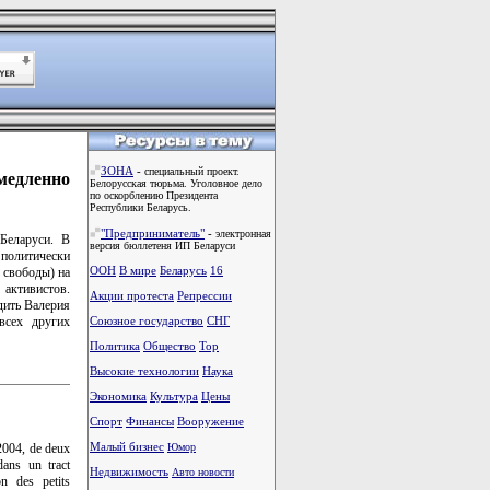
ЗОНА
-
специальный проект.
едленно
Белорусская тюрьма. Уголовное дело
по оскорблению Президента
Республики Беларусь.
"Предприниматель"
-
электронная
Беларуси. В
версия бюллетеня ИП Беларуси
олитически
ООН
В мире
Беларусь
16
 свободы) на
ктивистов.
Акции протеста
Репрессии
дить Валерия
всех других
Союзное государство
СНГ
Политика
Общество
Тоp
Высокие технологии
Наука
Экономика
Культура
Цены
Спорт
Финансы
Вооружение
Малый бизнес
2004, de deux
Юмор
dans un tract
Недвижимость
Авто новости
on des petits