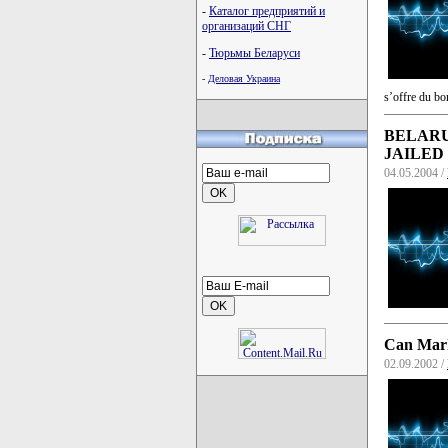
-
Каталог предприятий и
организаций СНГ
-
Тюрьмы Беларуси
-
Деловая Украина
s’offre du bo
BELAR
JAILED 
04.05.2004 /
Can Mark
02.09.2002 /