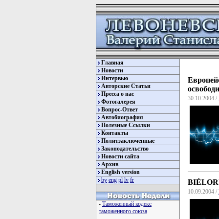
Главная
Новости
Интервью
Европе
Авторские Статьи
освобод
Пресса о нас
30.10.2004 /
Фотогалерея
Вопрос-Ответ
Автобиография
Полезные Ссылки
Контакты
Политзаключенные
Законодательство
Новости сайта
Архив
English version
by
eng
pl
lv
fr
BIÉLORUS
10.09.2004 /
-
Таможенный кодекс
таможенного союза