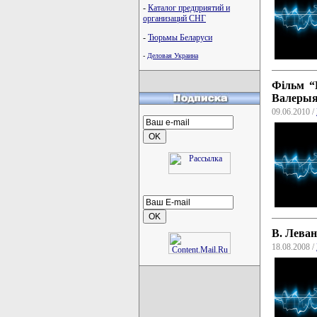
-
Каталог предприятий и
организаций СНГ
-
Тюрьмы Беларуси
-
Деловая Украина
Фільм “
Валерыя
09.06.2010 /
В. Леван
18.08.2008 /