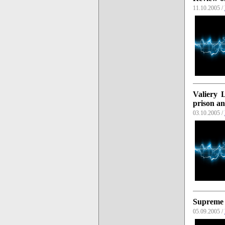
11.10.2005 /
Valiery L
prison an
03.10.2005 /
Supreme 
05.09.2005 /