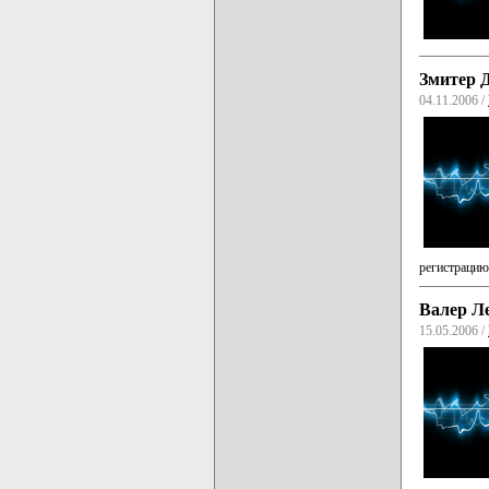
Змитер 
04.11.2006 /
регистраци
Валер Ле
15.05.2006 /