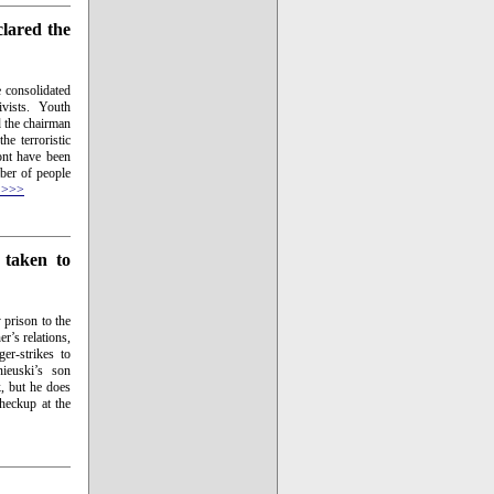
clared the
e consolidated
vists. Youth
d the chairman
e terroristic
ont have been
mber of people
 >>>
 taken to
 prison to the
r’s relations,
er-strikes to
nieuski’s son
k, but he does
heckup at the