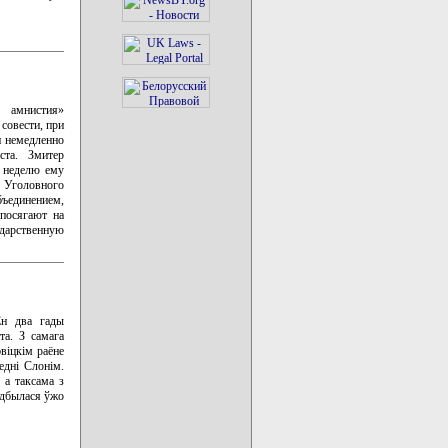
я амнистия»
совести, при
и немедленно
ста. Змитер
з неделю ему
 Уголовного
ъединением,
 посягают на
ударственную
Ён два гады
та. З самага
віцкім раёне
едні Слонім.
 а таксама з
адбылася ўжо