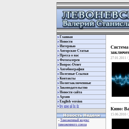
Главная
Новости
Интервью
Систем
Авторские Статьи
заключ
Пресса о нас
27.01.2011 /
Фотогалерея
Вопрос-Ответ
Автобиография
Полезные Ссылки
Контакты
Политзаключенные
Законодательство
Новости сайта
Архив
English version
by
eng
pl
lv
fr
Кино: Ва
15.06.2010 /
-
Таможенный кодекс
таможенного союза