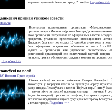
меркавалі правесьці сёньня, на сераду, 20 жніўня.
Подробнее >>>
Дашкевич признан узником совести
Новости
Влиятельная правозащитная организация «Международна
признала лидера «Молодого фронта» Змитера Дашкевича узником 
этом организация потребовала от официальных властей Беларус
прекратить уголовное преследование оппозиционного активи
Дашкевич был взят под стражу 15 сентября этого года, а чере
было официально предъявлено обвинение по части 1 ст.193
кодекса – организация или управление общественным об
религиозной организацией или политической партией, которые
личность, права и обязанности граждан и которые не прошли гос
ю.
Подробнее >>>
ванеўскі на волі!
BY
,
Новости
,
Пресс-служба
Сёньня выйшаў на волю палітвязень Валеры Леванеўскі. 
знаходзіўся ў папраўчай калёніі за публічную абразу прэзыдэн
ранку спадара Леванеўскага з калёніі “Воўчыя норы”, што ў Івацэ
— пакуль ніхто не пасьпеў прыехаць сустрэць — завезьлі ў сус
Аднак ён паведаміў пра гэта па тэлефоне, і сустрэча з роднымі,
актывістамі прадпрымальніцкага руху з розных гарадоў Беларусі 
ў гэтым горадзе.
Подробнее >>>