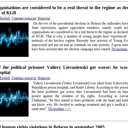
anisations are considered to be a real threat to the regime as de
n of KGB
English
,
Главные новости
,
Новости
On the eve of the presidential elections in Belarus the authorities hav
State repressions against opposition members, mainly youth acti
organisations are considered to be a real threat to the regime as declare
of KGB. That is why a number of young people have experienced th
methods of the lawless regime. Recently four activists of Young Fr
imprisoned and put on trial as criminals on vain pretexts. A great nu
have been arrested after the election campaign have started.
Подробнее
f the political prisoner Valiery Lievanieuski got worse: he was
spital
English
,
Главные новости
,
Новости
Valiery Lievanieuski (Valery Levaneuski) was taken from Ivatsevichy
Republican prison hospital, said Radio Liberty. According to the prisone
the heart problems got worse after Lievanieuski had been on hung
protest against the violation of his rights. According to Lieva
Uladzimier, “he first started to have problems with the heart and bac
not know why. He decided to undergo treatment and get a medical c
same time”.
Подробнее >>>
 human rights violations in Belarus in september 2005