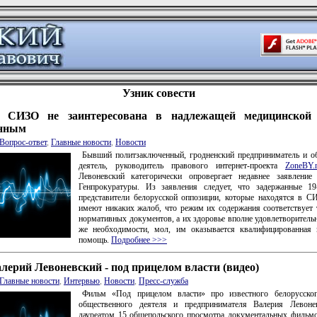
Узник совести
а СИЗО не заинтересована в надлежащей медицинской
енным
Вопрос-ответ
,
Главные новости
,
Новости
Бывший политзаключенный, гродненский предприниматель и о
деятель, руководитель правового интернет-проекта
ZoneBY
Левоневский категорически опровергает недавнее заявление 
Генпрокуратуры. Из заявления следует, что задержанные 19
представители белорусской оппозиции, которые находятся в 
имеют никаких жалоб, что режим их содержания соответствует
нормативных документов, а их здоровье вполне удовлетворительн
же необходимости, мол, им оказывается квалифицированная 
помощь.
Подробнее >>>
лерий Левоневский - под прицелом власти (видео)
Главные новости
,
Интервью
,
Новости
,
Пресс-служба
Фильм «Под прицелом власти» про известного белорусског
общественного деятеля и предпринимателя Валерия Левонев
лауреатом 15 общепольского просмотра документальных филь