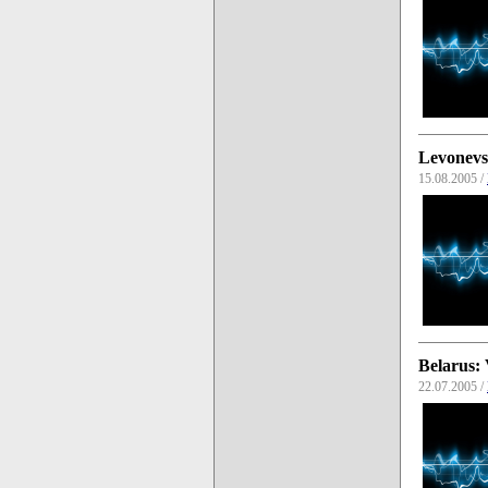
Levonevsk
15.08.2005 /
Belarus: 
22.07.2005 /