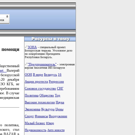
ЗОНА
-
специальный проект.
 помощи
Белорусская тюрьма. Уголовное дело
по оскорблению Президента
Республики Беларусь.
"Предприниматель"
-
электронная
бщественный
версия бюллетеня ИП Беларуси
.net
Валерий
ООН
В мире
Беларусь
16
белорусской
-20 декабря
Акции протеста
Репрессии
СИЗО КГБ, не
 требованиям
Союзное государство
СНГ
ое. В случае
Политика
Общество
Тоp
медицинская
Высокие технологии
Наука
Экономика
Культура
Цены
Спорт
Финансы
Вооружение
Малый бизнес
Юмор
о политика,
ского, стал
Недвижимость
Авто новости
мов BAZAR в