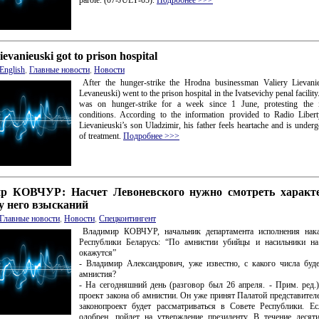
ievanieuski got to prison hospital
English
,
Главные новости
,
Новости
After the hunger-strike the Hrodna businessman Valiery Lievani
Levaneuski) went to the prison hospital in the Ivatsevichy penal facility
was on hunger-strike for a week since 1 June, protesting the 
conditions. According to the information provided to Radio Liber
Lievanieuski’s son Uladzimir, his father feels heartache and is under
of treatment.
Подробнее >>>
р КОВЧУР: Насчет Левоневского нужно смотреть характе
у него взысканий
Главные новости
,
Новости
,
Спецконтингент
Владимир КОВЧУР, начальник департамента исполнения на
Республики Беларусь: “По амнистии убийцы и насильники на
окажутся”
- Владимир Александрович, уже известно, с какого числа буд
амнистия?
- На сегодняшний день (разговор был 26 апреля. - Прим. ред.)
проект закона об амнистии. Он уже принят Палатой представителе
законопроект будет рассматриваться в Совете Республики. Е
одобрен, пойдет на утверждение президенту. В течение десят