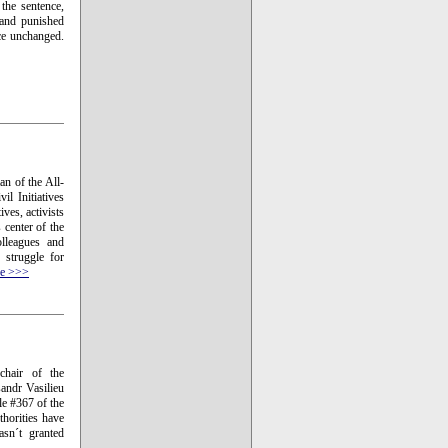
the sentence,
 and punished
nce unchanged.
an of the All-
l Initiatives
ves, activists
 center of the
olleagues and
 struggle for
е >>>
chair of the
andr Vasilieu
le #367 of the
thorities have
asn´t granted