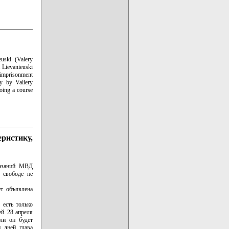
euski (Valery
. Lievanieuski
imprisonment
ty by Valiery
going a course
ристику,
казаний МВД
 свободе не
ет объявлена
 есть только
й. 28 апреля
сли он будет
и дней глава