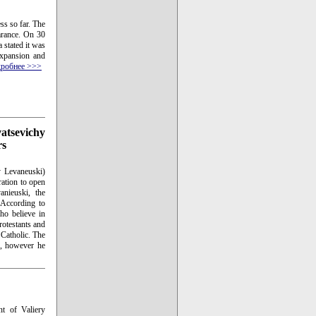
ss so far. The
arance. On 30
 stated it was
expansion and
робнее >>>
vatsevichy
rs
y Levaneuski)
ration to open
anieuski, the
. According to
ho believe in
rotestants and
 Catholic. The
r, however he
t of Valiery