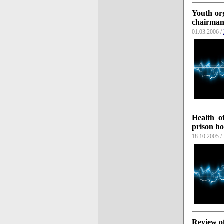
Youth org
chairma
01.03.2006 /
Health o
prison ho
18.10.2005 /
Review of