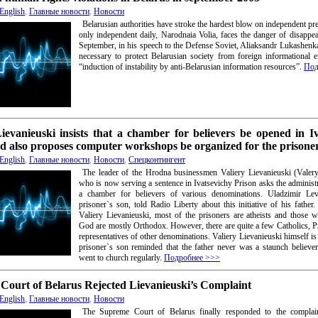
English
,
Главные новости
,
Новости
Belarusian authorities have stroke the hardest blow on independent pre
only independent daily, Narodnaia Volia, faces the danger of disappe
September, in his speech to the Defense Soviet, Aliaksandr Lukashenka
necessary to protect Belarusian society from foreign informational 
“induction of instability by anti-Belarusian information resources”.
Под
ievanieuski insists that a chamber for believers be opened in I
d also proposes computer workshops be organized for the prisone
English
,
Главные новости
,
Новости
,
Спецконтингент
The leader of the Hrodna businessmen Valiery Lievanieuski (Valer
who is now serving a sentence in Ivatsevichy Prison asks the administ
a chamber for believers of various denominations. Uladzimir Lev
prisoner`s son, told Radio Liberty about this initiative of his father
Valiery Lievanieuski, most of the prisoners are atheists and those w
God are mostly Orthodox. However, there are quite a few Catholics, P
representatives of other denominations. Valiery Lievanieuski himself is
prisoner`s son reminded that the father never was a staunch believe
went to church regularly.
Подробнее >>>
Court of Belarus Rejected Lievanieuski’s Complaint
English
,
Главные новости
,
Новости
The Supreme Court of Belarus finally responded to the complain