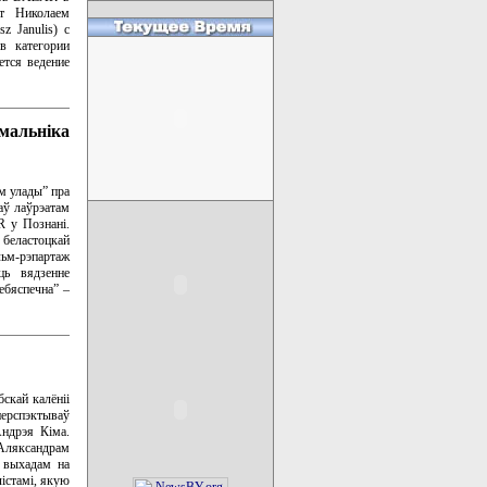
т Николаем
z Janulis) с
 в категории
ется ведение
мальніка
м улады” пра
аў лаўрэатам
 у Познані.
беластоцкай
льм-рэпартаж
ць вядзенне
небяспечна” –
скай калёніі
перспэктываў
Андрэя Кіма.
 Аляксандрам
з выхадам на
істамі, якую