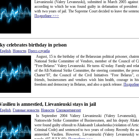
Lievanieuski (Valery Levaneuski), submitted in March 2005 against 
according to which he was found guilty in defamation of president
with two years of jail. The Supreme Court decided to leave the sente
Подробнее >>>
y celebrates birthday in prison
English
,
Новости
,
Пресс-служба
August, 15 is the birthday of the Belarusian political prisoner, chairm
National Strike Committee of Vendors, member of the Council of Civi
“Free Belarus” Valery Levaneuski. He turns 42 today. Family and relati
of the All-National Strike Committee, the steering committee, the press
Charter’97, the Council of the Civil Initiatives “Free Belarus”, c
friends, businessmen and vendors wish him health, courage in his
freedom and democracy in Belarus, and also a quick release.
Подробне
Vasilieu is amnestied, Lievanieuski stays in jail
English
,
Главные новости
,
Новости
,
Спецконтингент
In September 2004 Valiery Lievanieuski (Valery Levaneuski), 
Nationwide Strike Committee of Businessmen, and his deputy Aliaks
were found guilty ofinsult to Aliaksandr Lukashenka (violation of Artic
Criminal Code) and sentenced to two years of colony. Recently the au
amnestied Vasilieu. However, Lievanieuski (Valery Levaneuski) w
parole. (07-JULY-05).
Подробнее >>>