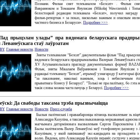
Познани. Фильм снят телеканалом «Белсат» . Фильм сня
Вавранюком и Томашем Янулисам (Mikołaj Wawrzeniuk i Tomas
белостоцкой редакции телеканала «Белсат», получил награду
фильм-репортаж « за показ, насколько важным и опасным явля
частного бизнеса в Беларуси».
Подробнее >>>
Пад прыцэлам улады” пра вядомага беларускага прадпры
 Леванеўскага стаў лаўрэатам
BY
,
Главные новости
,
Новости
Зняты тэлеканалам “Белсат” дакументальны фільм “Пад прыцэла
вядомага беларускага прадпрымальніка Валерыя Леванеўскага ст
XV Агульнапольскага прагляду дакументальных формаў BAZAR
Фільм, зняты Мікалаем Ваўранюком і Томашам Янулісам з 
рэдакцыі тэлеканалу “Белсат”, атрымаў узнагароду ў катэгорыі фі
“за паказванне, наколькі важным, хоць і небяспечным ёс
прыватнага бізнесу ў Беларусі”. “Толькі не пра палітыку, бо гэта 
такія словы можна часта пачуць у Беларусі.
Подробнее >>>
еўскі: Да свабоды таксама трэба прызвычаіцца
BY
,
Главные новости
,
Новости
,
Пресс-служба
Былыя палітвязьні і праваабаронцы вітаюць вызваленьне зь віцеб
Аляксандра Казуліна, а таксама выказваюць меркаваньні адносна 
магчымага датэрміновага вызваленьня Сяргея Парсюкевіча і 
Былы палітвязень Валер Леванеўскі меў тэлефонную размову з
Казуліным, у якой павіншаваў экс-кандыдата на прэзыдэнта 
волю. Вядома, што Аляксандар Казулін перанёс сустрэчу з журнал