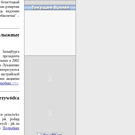
беластоцкай
льм-рэпартаж
ць вядзенне
небяспечна” –
олыжные
 Зальцбурга
 президента
льпах в 2002
да Лукашенко
интересуются
 австрийской
ами акциями
дробнее >>>
przywódca
cie przeciwko
 jak podają
órych - jak na
y.
Подробнее