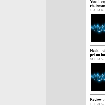
Youth org
chairma
01.03.2006 /
Health o
prison ho
18.10.2005 /
Review of
11.10.2005 /