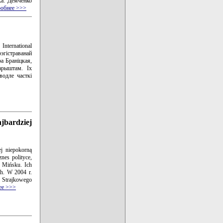
ка. Демченко
обнее >>>
nternational
гістраванай
а Браніцкая,
арыштам. Іх
водле часткі
jbardziej
ej niepokorną
nes polityce,
w Mińsku. Ich
ch. W 2004 r.
Strajkowego
ее >>>