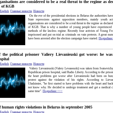
anisations are considered to be a real threat to the regime as de
n of KGB
English
,
Главные новости
,
Новости
On the eve of the presidential elections in Belarus the authorities hav
State repressions against opposition members, mainly youth acti
organisations are considered to be a real threat to the regime as declare
of KGB. That is why a number of young people have experienced th
methods of the lawless regime. Recently four activists of Young Fr
imprisoned and put on trial as criminals on vain pretexts. A great nu
have been arrested after the election campaign have started.
Подробнее
f the political prisoner Valiery Lievanieuski got worse: he was
spital
English
,
Главные новости
,
Новости
Valiery Lievanieuski (Valery Levaneuski) was taken from Ivatsevichy
Republican prison hospital, said Radio Liberty. According to the prisone
the heart problems got worse after Lievanieuski had been on hung
protest against the violation of his rights. According to Lieva
Uladzimier, “he first started to have problems with the heart and bac
not know why. He decided to undergo treatment and get a medical c
same time”.
Подробнее >>>
 human rights violations in Belarus in september 2005
English
,
Главные новости
,
Новости