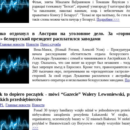
Фільм, зняты Мікалаем Ваўранюком і Томашам Янулісам з 
рэдакцыі тэлеканалу “Белсат”, атрымаў узнагароду ў катэгорыі фі
“за паказванне, наколькі важным, хоць і небяспечным ёс
прыватнага бізнесу ў Беларусі”. “Толькі не пра палітыку, бо гэта 
такія словы можна часта пачуць у Беларусі.
Подробнее >>>
ко отдохнул в Австрии на уголовное дело. За «горн
» белорусский президент расплатился заводами
Главные новости
,
Новости
,
Пресс-служба
Вена-Минск, (Новый Регион, Алексей Усов) – Прокуратура
начала расследование обстоятельств отдыха белорусского
Александра Лукашенко с семьей и чиновниками в Австрийских А
году. Оказалось, что сам визит на курорт был незаконен – тог
был запрещен въезд в Евросоюз. Кроме того, правоохранители 
200 тысячами евро, потраченными на «президентские гастроли»
стороной. За свой отдых Лукашенко расплатился с австрийц
мобильного оператора и несколькими белорусскими заводами.
По
jk to dopiero początek - mówi “Gazecie” Walery Lewoniewski, 
skich przedsiębiorców
PL
,
Главные новости
,
Новости
Ponad 30 tysięcy handlarzy wzięło udział w jednodniowym proteś
niebywałemu zarządzeniu prezydenta Łukaszenki W strajku,
organizatorzy, uczestniczyły bazary w 32 miastach Białorusi. W niekt
przykład w Baranowiczach czy Borysowie - stanęły wszystkie bazar
>>>