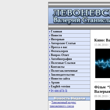
Главная
Новости
Интервью
Кино: Ва
Авторские Статьи
15.06.2010 /
Пресса о нас
Фотогалерея
Вопрос-Ответ
Автобиография
Полезные Ссылки
Контакты
Политзаключенные
Законодательство
Новости сайта
Архив
English version
Фільм “
by
eng
pl
lv
fr
Валерыя
09.06.2010 /
-
Таможенный кодекс
таможенного союза