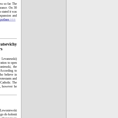
ss so far. The
arance. On 30
 stated it was
expansion and
робнее >>>
vatsevichy
rs
y Levaneuski)
ration to open
anieuski, the
. According to
ho believe in
rotestants and
 Catholic. The
r, however he
j Lewoniewski
 go do kolonii