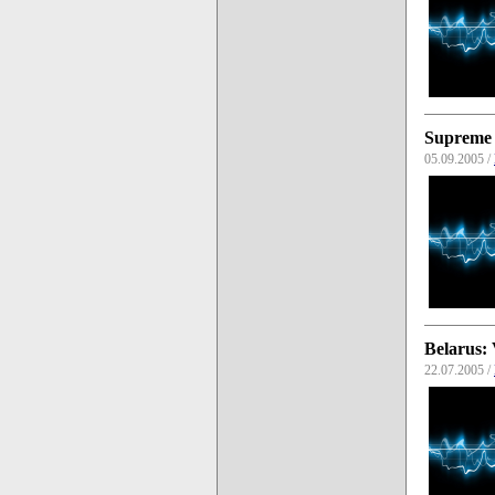
Supreme 
05.09.2005 /
Belarus: 
22.07.2005 /