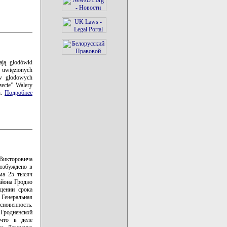
ają głodówki
o uwięzionych
ów głodowych
zecie” Walery
h.
Подробнее
Викторовича
озбуждено в
ма 25 тысяч
айона Гродно
щении срока
Генеральная
сновенность.
Гродненской
 что в деле