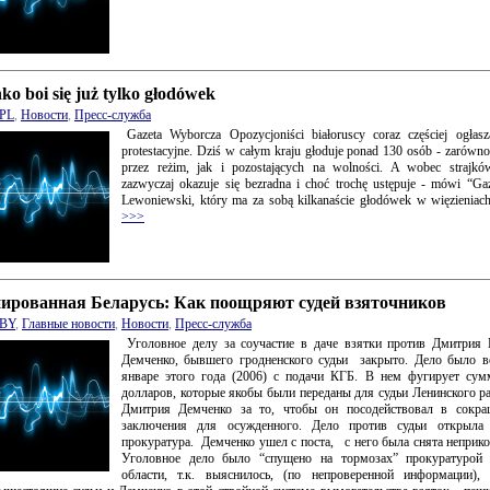
o boi się już tylko głodówek
PL
,
Новости
,
Пресс-служба
Gazeta Wyborcza Opozycjoniści białoruscy coraz częściej ogłasz
protestacyjne. Dziś w całym kraju głoduje ponad 130 osób - zarówn
przez reżim, jak i pozostających na wolności. A wobec strajk
zazwyczaj okazuje się bezradna i choć trochę ustępuje - mówi “Ga
Lewoniewski, który ma za sobą kilkanaście głodówek w więzieniac
>>>
ированная Беларусь: Как поощряют судей взяточников
BY
,
Главные новости
,
Новости
,
Пресс-служба
Уголовное делу за соучастие в даче взятки против Дмитрия 
Демченко, бывшего гродненского судьи закрыто. Дело было в
январе этого года (2006) с подачи КГБ. В нем фугирует сум
долларов, которые якобы были переданы для судьи Ленинского р
Дмитрия Демченко за то, чтобы он посодействовал в сокра
заключения для осужденного. Дело против судьи открыла 
прокуратура. Демченко ушел с поста, с него была снята неприко
Уголовное дело было “спущено на тормозах” прокуратурой 
области, т.к. выяснилось, (по непроверенной информации),