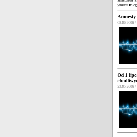
замешаны вы
уволен из с
Amnesty 
08.06.2006 /
Od 1 lip
chodliwy
23.05.2006 /