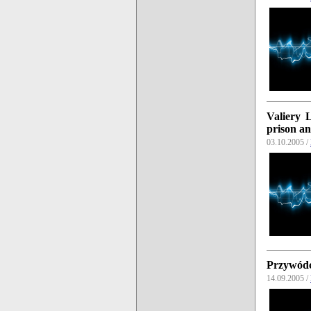
Valiery L
prison an
03.10.2005 /
Przywódca
14.09.2005 /