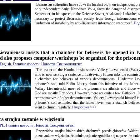
Belarusian authorities have stroke the hardest blow on independent pre
only independent daily, Narodnaia Volia, faces the danger of disappe
September, in his speech to the Defense Soviet, Aliaksandr Lukashenka
necessary to protect Belarusian society from foreign informational 
“induction of instability by anti-Belarusian information resources”.
Под
ievanieuski insists that a chamber for believers be opened in I
d also proposes computer workshops be organized for the prisone
English
,
Главные новости
,
Новости
,
Спецконтингент
The leader of the Hrodna businessmen Valiery Lievanieuski (Valer
who is now serving a sentence in Ivatsevichy Prison asks the administ
a chamber for believers of various denominations. Uladzimir Lev
prisoner`s son, told Radio Liberty about this initiative of his father
Valiery Lievanieuski, most of the prisoners are atheists and those w
God are mostly Orthodox. However, there are quite a few Catholics, P
representatives of other denominations. Valiery Lievanieuski himself is
prisoner`s son reminded that the father never was a staunch believe
went to church regularly.
Подробнее >>>
 strajku zostanie w więzieniu
PL
,
Главные новости
,
Новости
,
Спецконтингент
Przywódca strajku białoruskich drobnych przedsiębiorców Waleri
pozostanie w więzieniu. Administracja nie zgodziła się na przeniesienie