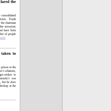
clared the
e consolidated
vists. Youth
d the chairman
e terroristic
ont have been
mber of people
 >>>
 taken to
 prison to the
r’s relations,
er-strikes to
nieuski’s son
k, but he does
heckup at the