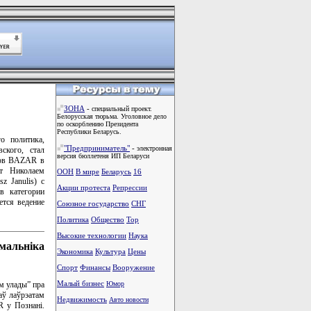
ЗОНА
-
специальный проект.
Белорусская тюрьма. Уголовное дело
по оскорблению Президента
Республики Беларусь.
о политика,
"Предприниматель"
-
электронная
ского, стал
версия бюллетеня ИП Беларуси
мов BAZAR в
т Николаем
ООН
В мире
Беларусь
16
z Janulis) с
Акции протеста
Репрессии
 в категории
ется ведение
Союзное государство
СНГ
Политика
Общество
Тоp
Высокие технологии
Наука
мальніка
Экономика
Культура
Цены
Спорт
Финансы
Вооружение
Малый бизнес
м улады” пра
Юмор
аў лаўрэатам
Недвижимость
Авто новости
 у Познані.