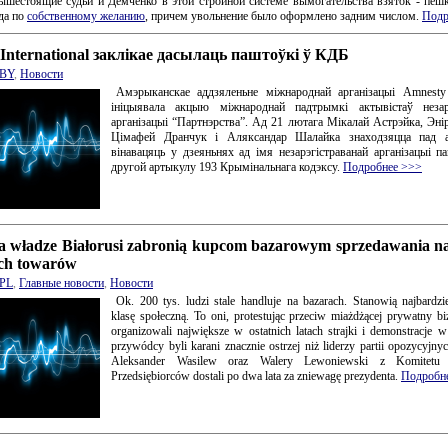
шестоящие судьи и Демченко в этой стройной системе вымогательства взяток - пеш
уда по
собственному желанию
, причем увольнение было оформлено задним числом.
Подр
International заклікае дасылаць паштоўкі ў КДБ
BY
,
Новости
Амэрыканскае аддзяленьне міжнароднай арганізацыі Amnesty I
ініцыявала акцыю міжнароднай падтрымкі актывістаў незарэ
арганізацыі “Партнэрства”. Ад 21 лютага Мікалай Астрэйка, Энір
Цімафей Дранчук і Аляксандар Шалайка знаходзяцца пад 
вінавацяць у дзеяньнях ад імя незарэгістраванай арганізацыі па
другой артыкулу 193 Крымінальнага кодэксу.
Подробнее >>>
ca władze Białorusi zabronią kupcom bazarowym sprzedawania na
ch towarów
PL
,
Главные новости
,
Новости
Ok. 200 tys. ludzi stale handluje na bazarach. Stanowią najbardzi
klasę społeczną. To oni, protestując przeciw miażdżącej prywatny biz
organizowali największe w ostatnich latach strajki i demonstracje 
przywódcy byli karani znacznie ostrzej niż liderzy partii opozycyjny
Aleksander Wasilew oraz Walery Lewoniewski z Komitetu 
Przedsiębiorców dostali po dwa lata za zniewagę prezydenta.
Подробн