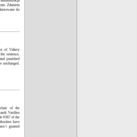
administracja
amin. Zdaniem
 kierowane do
t of Valiery
the sentence,
 and punished
nce unchanged.
chair of the
andr Vasilieu
le #367 of the
thorities have
asn´t granted