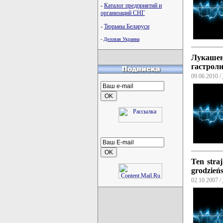
-
Каталог предприятий и
организаций СНГ
-
Тюрьмы Беларуси
-
Деловая Украина
Лукашен
гастроли
09.06.2010 /
Ten stra
grodzień
02.10.2007 /