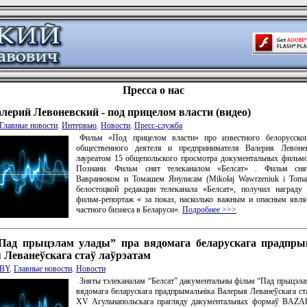
Пресса о нас
лерий Левоневский - под прицелом власти (видео)
Главные новости
,
Интервью
,
Новости
,
Пресс-служба
Фильм «Под прицелом власти» про известного белорусског
общественного деятеля и предпринимателя Валерия Левонев
лауреатом 15 общепольского просмотра документальных филь
Познани. Фильм снят телеканалом «Белсат» . Фильм сня
Вавранюком и Томашем Янулисам (Mikołaj Wawrzeniuk i Tomas
белостоцкой редакции телеканала «Белсат», получил награду
фильм-репортаж « за показ, насколько важным и опасным явля
частного бизнеса в Беларуси».
Подробнее >>>
Пад прыцэлам улады” пра вядомага беларускага прадпры
 Леванеўскага стаў лаўрэатам
BY
,
Главные новости
,
Новости
Зняты тэлеканалам “Белсат” дакументальны фільм “Пад прыцэла
вядомага беларускага прадпрымальніка Валерыя Леванеўскага ст
XV Агульнапольскага прагляду дакументальных формаў BAZAR