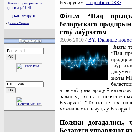
Беларуси».
Подробнее >>>
-
Каталог предприятий и
организаций СНГ
Фільм “Пад прыцэ
-
Тюрьмы Беларуси
беларускага прадпрым
-
Деловая Украина
стаў лаўрэатам
09.06.2010 /
BY
,
Главные новос
Зняты т
“Пад пр
прадпры
лаўрэа
дакумен
зняты Мі
беласто
атрымаў узнагароду ў катэгоры
важным, хоць і небяспечным
Беларусі”. “Толькі не пра пал
можна часта пачуць у Беларусі
Поляки догадались, 
Беларуси управляют и