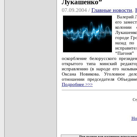
Лукашенко”
07.09.2004 /
Главные новости
,
Валерий Л
его замес
колонии 
Лукашенко
городе Гр
назад по
исправит
“Пагоня”
оскорбление белорусского президе
открытого типа минский редакт
исправлению (в народе его называ
Оксана Новикова. Уголовное де
отношении председателя Объедине
Подробнее >>>
Ст
Но
При полном или частичном использован