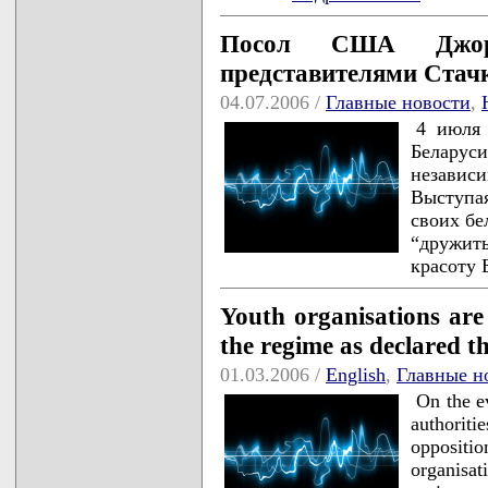
Посол США Джор
представителями Стач
04.07.2006 /
Главные новости
,
4 июля
Белару
независ
Выступа
своих бе
“дружит
красоту 
Youth organisations are 
the regime as declared 
01.03.2006 /
English
,
Главные н
On the ev
authoriti
oppositi
organisat