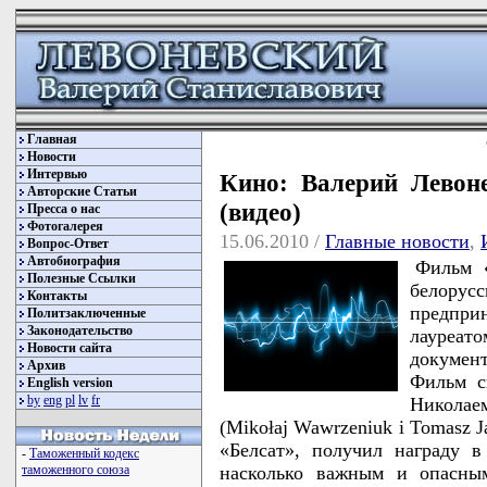
Главная
Новости
Интервью
Кино: Валерий Левоне
Авторские Статьи
(видео)
Пресса о нас
Фотогалерея
15.06.2010 /
Главные новости
,
Вопрос-Ответ
Автобиография
Фильм «
Полезные Ссылки
белорусс
Контакты
предпри
Политзаключенные
Законодательство
лауреа
Новости сайта
докуме
Архив
Фильм с
English version
by
eng
pl
lv
fr
Никола
(Mikołaj Wawrzeniuk i Tomasz J
«Белсат», получил награду в
-
Таможенный кодекс
насколько важным и опасным
таможенного союза