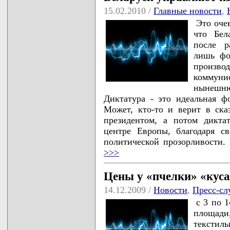
15.02.2010 /
Главные новости
,
Это оче
что Бел
после р
лишь фо
произв
коммуни
нынешнюю
Диктатура - это идеальная ф
Может, кто-то и верит в ска
президентом, а потом дикта
центре Европы, благодаря с
политической прозорливости.
>>>
Цены у «пчелки» «кус
14.12.2009 /
Новости
,
Пресс-сл
с 3 по 1
площади
текстил