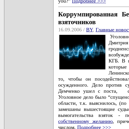
you?”
Подробнее >>>
Коррумпированная Бе
взяточников
16.09.2006 /
BY
,
Главные новос
Уголовно
Дмитри
гродне
возбужде
КГБ. В 
которы
Ленинск
то, чтобы он посодействова
осужденного. Дело против с
Демченко ушел с поста, с 
Уголовное дело было “спущено
области, т.к. выяснилось, (п
замешаны вышестоящие судьи
вымогательства взяток - 
собственному желанию
, прич
числом.
Подробнее >>>