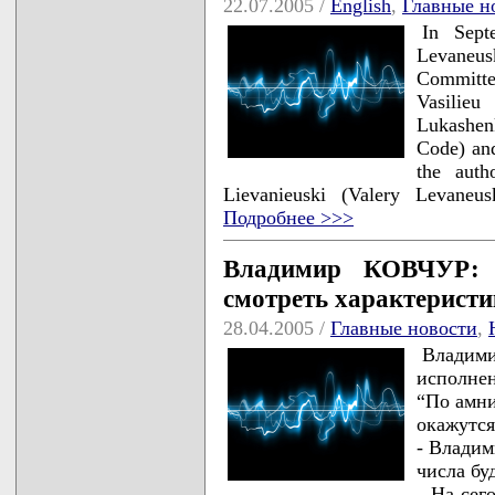
22.07.2005 /
English
,
Главные н
In Sept
Levaneu
Committee
Vasilieu
Lukashenk
Code) and
the auth
Lievanieuski (Valery Levaneus
Подробнее >>>
Владимир КОВЧУР: 
смотреть характеристи
28.04.2005 /
Главные новости
,
Владим
исполне
“По амни
окажутся
- Владим
числа бу
- На сег