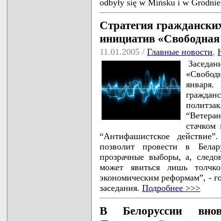
odbyły się w Mińsku i w Grodni
Стратегия граждански
инициатив «Свободная
11.01.2005 /
Главные новости
,
Заседа
«Свобод
января.
граждан
политза
“Ветера
стачком
“Антифашистское действие”
позволит провести в Белар
прозрачные выборы, а, следо
может явиться лишь толчк
экономическим реформам”, - го
заседания.
Подробнее >>>
В Белоруссии внов