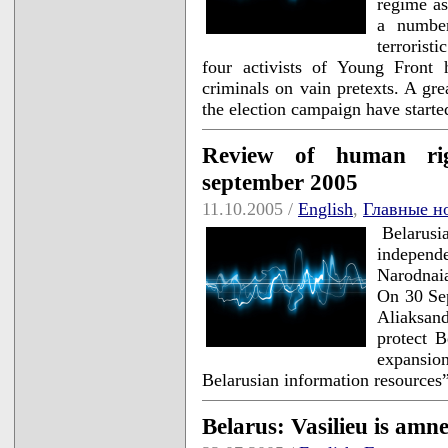
regime as
a numbe
terrorist
four activists of Young Front
criminals on vain pretexts. A gr
the election campaign have start
Review of human righ
september 2005
11.10.2005 /
English
,
Главные н
Belarusia
independe
Narodnaia
On 30 Sep
Aliaksan
protect B
expansio
Belarusian information resources
Belarus: Vasilieu is amne