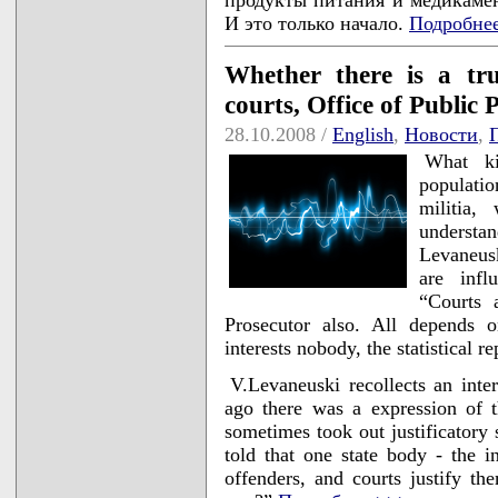
И это только начало.
Подробне
Whether there is a tr
courts, Office of Public P
28.10.2008 /
English
,
Новости
,
What ki
populatio
militia,
understa
Levaneusk
are infl
“Courts 
Prosecutor also. All depends 
interests nobody, the statistical re
V.Levaneuski recollects an inte
ago there was a expression of t
sometimes took out justificatory 
told that one state body - the in
offenders, and courts justify the