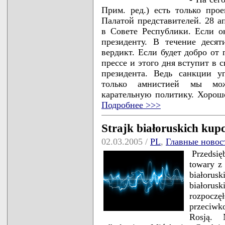
Прим. ред.) есть только про
Палатой представителей. 28 ап
в Совете Республики. Если о
президенту. В течение десят
вердикт. Если будет добро от 
прессе и этого дня вступит в 
президента. Ведь санкции у
только амнистией мы мож
карательную политику. Хорошо
Подробнее >>>
Strajk białoruskich kup
02.03.2005 /
PL
,
Главные новос
Przedsię
towary z 
białoru
białorusk
rozpoczę
przeciwk
Rosją. N