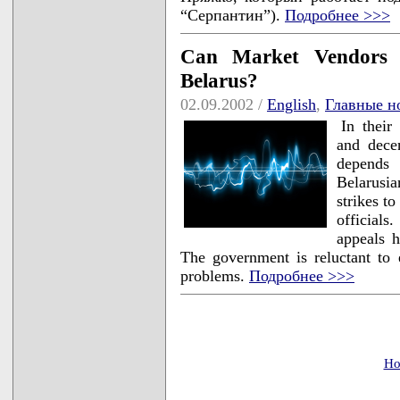
“Серпантин”).
Подробнее >>>
Can Market Vendors B
Belarus?
02.09.2002 /
English
,
Главные н
In their
and decen
depends 
Belarusia
strikes to
official
appeals h
The government is reluctant to 
problems.
Подробнее >>>
Но