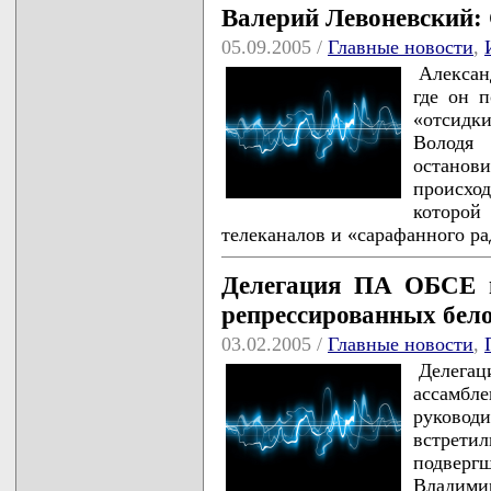
Валерий Левоневский: 
05.09.2005 /
Главные новости
,
Алексан
где он п
«отсидк
Володя
останов
происход
которой
телеканалов и «сарафанного р
Делегация ПА ОБСЕ в
репрессированных бел
03.02.2005 /
Главные новости
,
Делега
ассамбл
руково
встретил
подверг
Владими