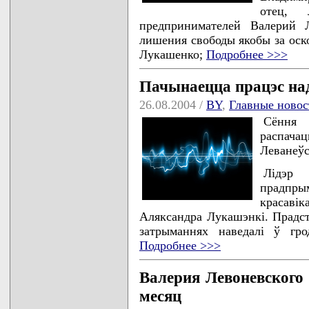
отец, 
предпринимателей Валерий 
лишения свободы якобы за оск
Лукашенко;
Подробнее >>>
Пачынаецца працэс на
26.08.2004 /
BY
,
Главные новос
Сёння 
распач
Леванеўс
Лiдэр
прадпры
красавiк
Аляксандра Лукашэнкi. Прадс
затрыманнях наведалi ў гро
Подробнее >>>
Валерия Левоневского
месяц