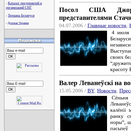
-
Каталог предприятий и
организаций СНГ
Посол США Джор
-
Тюрьмы Беларуси
представителями Стач
-
Деловая Украина
04.07.2006 /
Главные новости
,
4 июля
Белару
независ
Выступа
своих бе
“дружит
красоту 
Валер Леванеўскі на во
15.05.2006 /
BY
,
Новости
,
Прес
Сёньня
Леванеўс
калёніі 
ранку с
норы”, ш
пасьпеў 