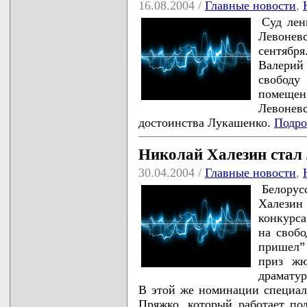
16.08.2004 /
Главные новости
,
Суд лен
Левоневс
сентябр
Валери
свободу
помеще
Левонев
достоинства Лукашенко.
Подро
Николай Халезин стал
30.04.2004 /
Главные новости
,
Белору
Халезин
конкурса
на своб
пришел”
приз жю
драматур
В этой же номинации специал
Пряжко, который работает по