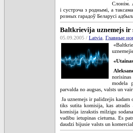
Слонім. 
і сустрэча з роднымі, а таксам
розных гарадоў Беларусі адбыл
Baltkrievija uznemejs ir
05.09.2005 /
Latvia
,
Главные но
«Baltkri
uznemejie
«Utainas
Aleksa
norisina
modela p
parvalda no augsas, valsts un vai
Ja uznemejs ir palidzejis kadam
tiks sutita komisija, kas atradi
komisija izrakstis milzigu sodan
vadibu ietupinas cietuma. Es pats
daudzi bijusie valsts un komerci