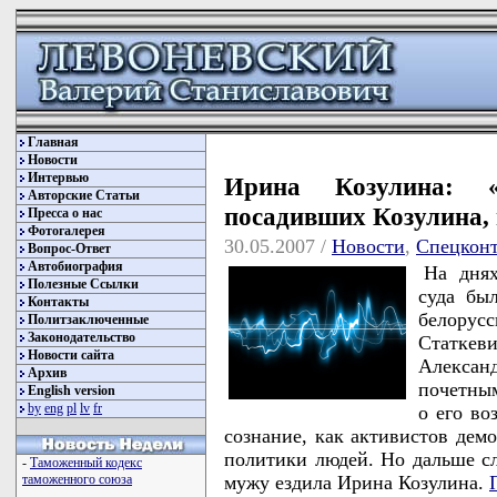
Главная
Новости
Интервью
Ирина Козулина: 
Авторские Статьи
посадивших Козулина,
Пресса о нас
Фотогалерея
30.05.2007 /
Новости
,
Спецкон
Вопрос-Ответ
Автобиография
На днях
Полезные Ссылки
суда бы
Контакты
белору
Политзаключенные
Законодательство
Статкев
Новости сайта
Алекса
Архив
почетным
English version
by
eng
pl
lv
fr
о его в
сознание, как активистов демо
политики людей. Но дальше слу
-
Таможенный кодекс
мужу ездила Ирина Козулина.
таможенного союза