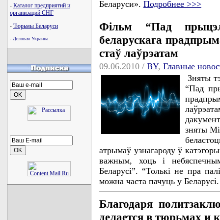
Беларуси».
Подробнее >>>
-
Каталог предприятий и
организаций СНГ
Фільм “Пад прыцэ
-
Тюрьмы Беларуси
беларускага прадпрым
-
Деловая Украина
стаў лаўрэатам
09.06.2010 /
BY
,
Главные новос
Зняты т
“Пад пр
прадпры
лаўрэа
дакумен
зняты Мі
беласто
атрымаў узнагароду ў катэгоры
важным, хоць і небяспечным
Беларусі”. “Толькі не пра пал
можна часта пачуць у Беларусі
Благодаря политзаклю
делается в тюрьмах и 