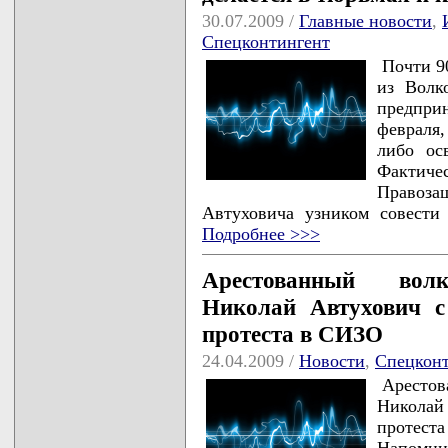
30.07.2009 /
Главные новости
,
Спецконтингент
Почти 9
из Волк
предпри
февраля
либо ос
Фактич
Правоз
Автуховича узником совест
Подробнее >>>
Арестованный волк
Николай Автухович с
протеста в СИЗО
24.04.2009 /
Новости
,
Спецкон
Аресто
Николай 
протес
Напомни