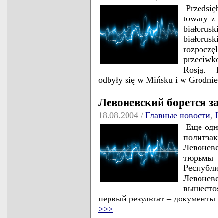
Przedsię
towary z 
białoru
białorusk
rozpoczę
przeciwk
Rosją. N
odbyły się w Mińsku i w Grodni
Левоневский борется з
18.08.2004 /
Главные новости
,
Еще одн
политз
Левонев
тюрьмы
Республ
Левонев
вышесто
первый результат – документы
>>>