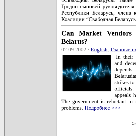
Гродно сыновей руководителя
Республики Беларусь, члена 
Коалиции “Свабодная Беларусь
Can Market Vendors B
Belarus?
02.09.2002 /
English
,
Главные н
In their
and decen
depends 
Belarusia
strikes to
official
appeals h
The government is reluctant to 
problems.
Подробнее >>>
Ст