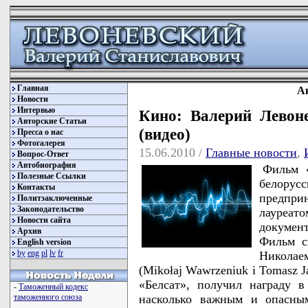
Главная
А
Новости
Интервью
Кино: Валерий Левоне
Авторские Статьи
(видео)
Пресса о нас
Фотогалерея
15.06.2010 /
Главные новости
,
Вопрос-Ответ
Автобиография
Фильм «
Полезные Ссылки
белорусс
Контакты
предпри
Политзаключенные
Законодательство
лауреа
Новости сайта
докуме
Архив
Фильм с
English version
by
eng
pl
lv
fr
Никола
(Mikołaj Wawrzeniuk i Tomasz J
«Белсат», получил награду в
-
Таможенный кодекс
насколько важным и опасным
таможенного союза