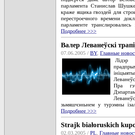
парламента Станислав Шушк
краже ящика гвоздей для стро
перестроечного времени док
парламенте транслировались
Подробнее >>>
Валер Леванеўскі трап
07.06.2005 /
BY
,
Главные новос
Лідэр 
прадпры
ініцыя
Леванеўс
Пра гэ
Дэпарта
Леванеў
зьмяшчэньнем у турэмны ізал
Подробнее >>>
Strajk białoruskich kup
02.03.2005 /
PL
,
Главные новос