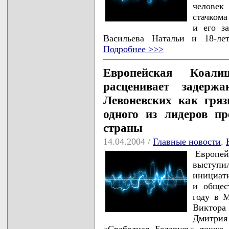
человек
стачкома
и его з
Васильева Натальи и 18-ле
Подробнее >>>
Европейская Коали
расценивает задер
Левоневских как гряз
одного из лидеров пр
страны
14.04.2004 /
Главные новости
,
Европе
выступи
инициат
и общес
году в 
Виктор
Дмитрия
«Свабодная Беларусь» также