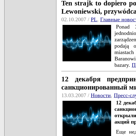
Ten strajk to dopiero p
Lewoniewski, przywódca
02.10.2007 /
PL
,
Главные новос
Ponad 3
jednodn
zarządze
podają o
miastach 
Baranowi
bazary.
П
12 декабря предпри
санкционированный м
13.03.2007 /
Новости
,
Пресс-сл
12 дека
санкцио
открыл
акций пр
Еще нед