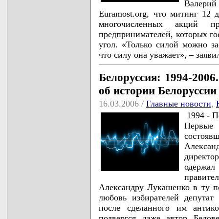
Валери
Euramost.org, что митинг 12 
многочисленных акций пр
предпринимателей, которых гос
угол. «Только силой можно за
что силу она уважает», – заяв
Белоруссия: 1994-2006
об истории Белоруссии
16.03.2006 /
Главные новости
,
1994 - 
Первые 
состояв
Алексан
директо
одержа
правител
Александру Лукашенко в ту п
любовь избирателей депутат
после сделанного им антико
подвергся даже автор Белов