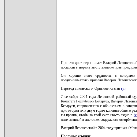
Про это достоверно знает Валерий Левоневский
посадили в тюрьму за отстаивание прав предпри
Он хорошо знает трудности, с которыми 
предпринимателей привели Валерия Левоневског
Перевод с польского. Оригинал статьи
тут
7 сентября 2004 года Ленинский районный су
Комитета Республики Беларусь, Валерия Левоне
Беларуси, сопряженного с обвинением в соверше
приговорил их к двум годам колонии общего реж
ты против, чтобы за твой счет кто-то ездил в
А
напечатанной в листовке, содержится оскорблени
Валерий Левоневский в 2004 году признан «Меж
Полезные ссылки
: