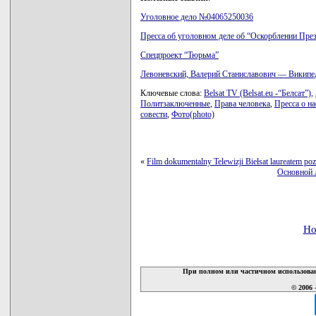
Уголовное дело №04065250036
Пресса об уголовном деле об “Оскорблении През
Спецпроект “Тюрьма”
Левоневский, Валерий Станиславович — Википе
Ключевые слова:
Belsat TV (Belsat.eu -“Белсат”)
,
Политзаключенные
,
Права человека
,
Пресса о на
совести
,
Фото(photo)
«
Film dokumentalny Telewizji Biełsat laureatem po
Основной л
Но
При полном или частичном использован
© 2006 