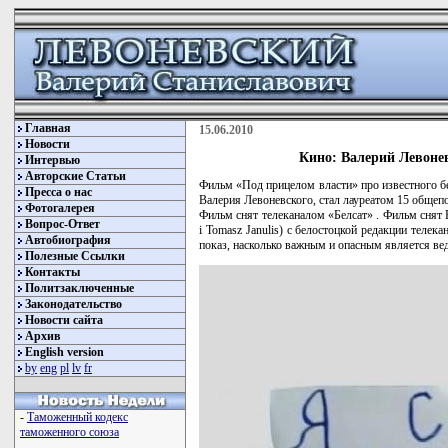
Главная
15.06.2010
Новости
Кино: Валерий Левонев
Интервью
Авторские Статьи
Фильм «Под прицелом власти» про известного б
Пресса о нас
Валерия Левоневского, стал лауреатом 15 обще
Фотогалерея
Фильм снят телеканалом «Белсат» . Фильм снят
Вопрос-Ответ
i Tomasz Janulis) с белостоцкой редакции телек
Автобиография
показ, насколько важным и опасным является вед
Полезные Ссылки
Контакты
Политзаключенные
Законодательство
Новости сайта
Архив
English version
by
eng
pl
lv
fr
-
Таможенный кодекс
таможенного союза